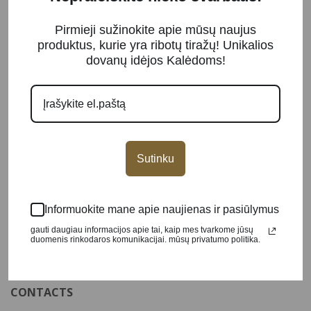
Pirmieji sužinokite apie mūsų naujus
produktus, kurie yra ribotų tiražų! Unikalios
dovanų idėjos Kalėdoms!
JSC "GSP INVESTMENT"
Legal entity code: 302934929
VAT code: LT100007364511
Sutinku
PRODUCTS
Informuokite mane apie naujienas ir pasiūlymus
Coins
gauti daugiau informacijos apie tai, kaip mes tvarkome jūsų
Gold
duomenis rinkodaros komunikacijai. mūsų privatumo politika.
Silver
CONTACTS