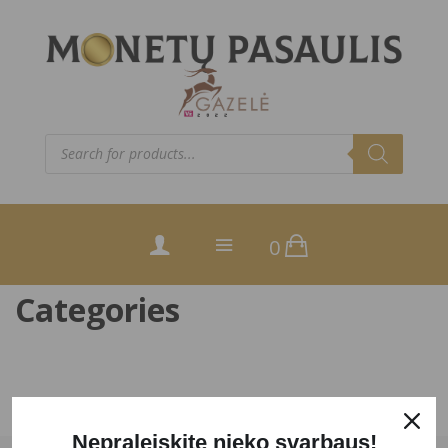
Products
search
0
Categories
Nepraleiskite nieko svarbaus!