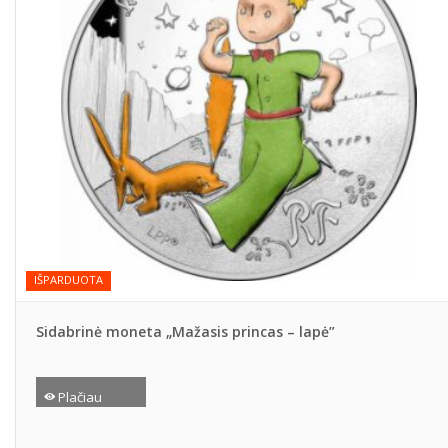
IŠPARDUOTA
Sidabrinė moneta „Mažasis princas – lapė”
Plačiau