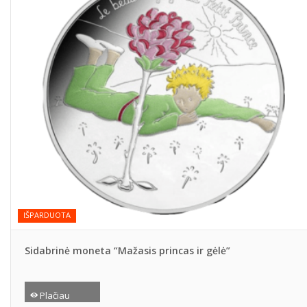
IŠPARDUOTA
Sidabrinė moneta “Mažasis princas ir gėlė”
Plačiau