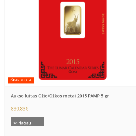
IŠPARDUOTA
Aukso luitas Ožio/Ožkos metai 2015 PAMP 5 gr
830.83
€
Plačiau