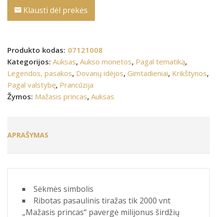
Klausti dėl prekės
Produkto kodas:
07121008
Kategorijos:
Auksas
,
Aukso monetos
,
Pagal tematiką
,
Legendos, pasakos
,
Dovanų idėjos
,
Gimtadieniai
,
Krikštynos
,
Pagal valstybę
,
Prancūzija
Žymos:
Mažasis princas
,
Auksas
APRAŠYMAS
Sėkmės simbolis
Ribotas pasaulinis tiražas tik 2000 vnt
„Mažasis princas“ pavergė milijonus širdžių