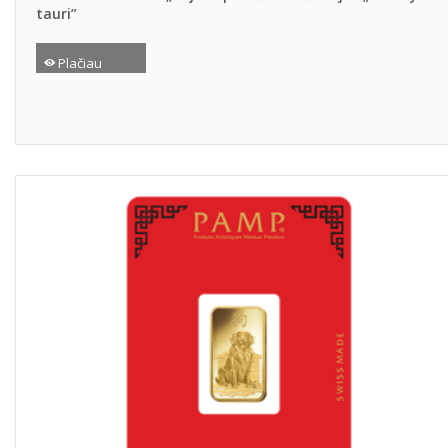
tauri”
Plačiau