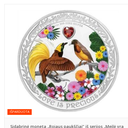
IŠPARDUOTA
Sidabrinė moneta „Rojaus paukščiai” iš serijos „Meilė yra