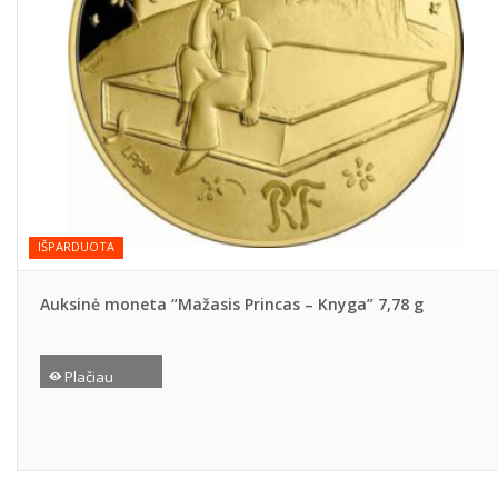
IŠPARDUOTA
Auksinė moneta “Mažasis Princas – Knyga” 7,78 g
Plačiau