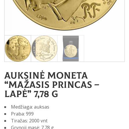
Auksinė moneta
“Mažasis Princas –
Lapė” 7,78 g
Medžiaga: auksas
Praba: 999
Tiražas: 2000 vnt
Grynoji masė: 7.78 g