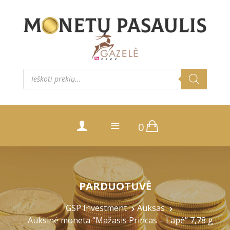
Products
search
0
PARDUOTUVĖ
GSP Investment
Auksas
Auksinė moneta “Mažasis Princas – Lapė” 7,78 g