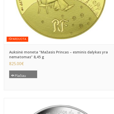
IŠPARDUOTA
Auksinė moneta “Mažasis Princas – esminis dalykas yra
nematomas” 8,45 g
825.00
€
Plačiau