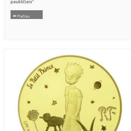
paukščiais”
Plačiau