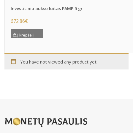
Investicinio aukso luitas PAMP 5 gr
672.86
€
Į krepšelį
You have not viewed any product yet.