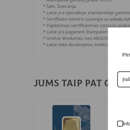
* Šalis: Šveicarija.
* Luitai yra specialioje standartinėje gamint
* Sertifikato numeris sutampa su unikaliu lui
* Papildomas sertifikavimas Lietuvos prab
* Luitai yra pagaminti štampavimo būdu.
* Greitas likvidumas, nes ARGOR HERAEUS ko
* Luitai tinka dovanojimui, kolekcionavimui.
Pir
Jums taip pat gali
Inf