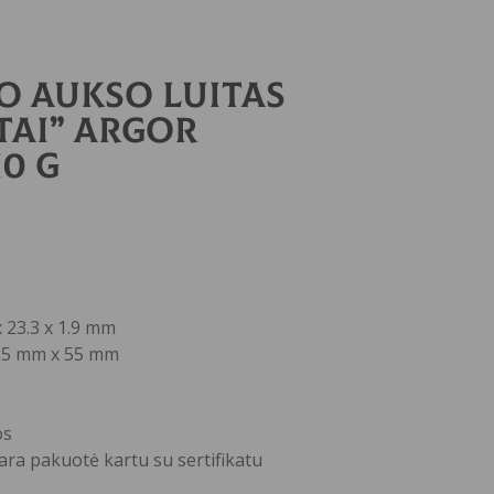
io aukso luitas
tai” Argor
10 g
x 23.3 x 1.9 mm
 85 mm x 55 mm
os
ara pakuotė kartu su sertifikatu