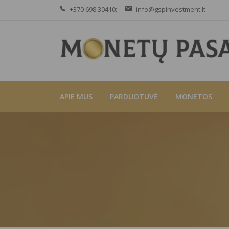
+370 698 30410;
info@gspinvestment.lt
APIE MUS
PARDUOTUVĖ
MONETOS