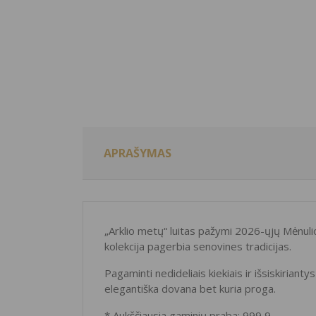
APRAŠYMAS
„Arklio metų“ luitas pažymi 2026-ųjų Mėnulio
kolekcija pagerbia senovines tradicijas.
Pagaminti nedideliais kiekiais ir išsiskirianty
elegantiška dovana bet kuria proga.
* Aukščiausia gaminių praba: 999,9.