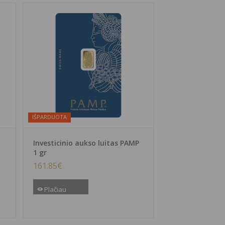
IŠPARDUOTA
Investicinio aukso luitas PAMP
1 gr
161.85
€
Plačiau