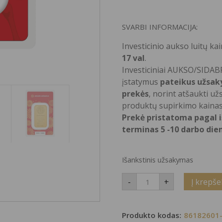
SVARBI INFORMACIJA:
Investicinio aukso luitų k
17 val
.
Investiciniai AUKSO/SIDABR
įstatymus
pateikus užsaky
prekės
, norint atšaukti už
produktų supirkimo kainas
Prekė pristatoma pagal 
terminas 5 -10 darbo die
Išankstinis užsakymas
produkto
-
+
Į krepšel
kiekis:
Investicinio
aukso
luitas
Produkto kodas:
86182601
„Arklio