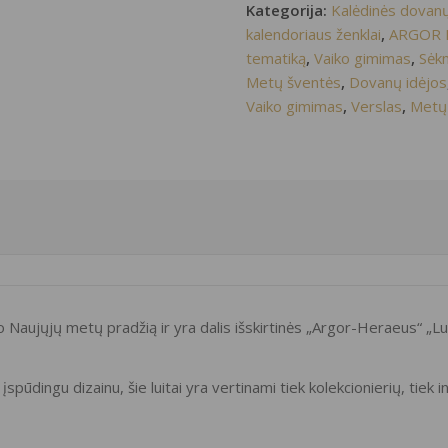
metai”
Kategorija:
Kalėdinės dovanų
Argor
kalendoriaus ženklai
,
ARGOR H
Heraeus
31,10
tematiką
,
Vaiko gimimas
,
Sėkm
g
Metų šventės
,
Dovanų idėjos
Vaiko gimimas
,
Verslas
,
Metų
 Naujųjų metų pradžią ir yra dalis išskirtinės „Argor-Heraeus“ „Lun
s įspūdingu dizainu, šie luitai yra vertinami tiek kolekcionierių, tiek