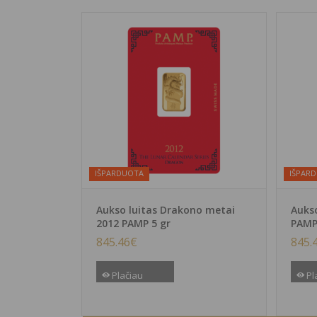
IŠPARDUOTA
IŠPAR
Aukso luitas Drakono metai
Aukso
2012 PAMP 5 gr
PAMP
845.46
€
845.
Plačiau
Pl