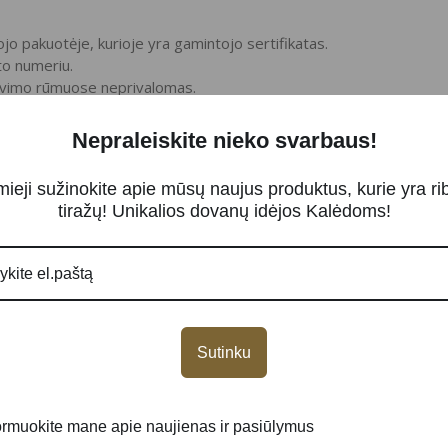
ojo pakuotėje, kurioje yra gamintojo sertifikatas.
to numeriu.
avimo rūmuose neprivalomas.
mpanijos luitai yra žinomi daugelyje pasaulio šalių.
Nepraleiskite nieko svarbaus!
mieji sužinokite apie mūsų naujus produktus, kurie yra ri
tiražų! Unikalios dovanų idėjos Kalėdoms!
 patikti…
Sutinku
ormuokite mane apie naujienas ir pasiūlymus