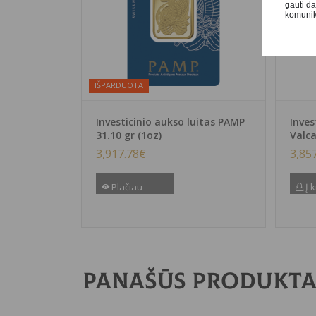
gauti d
komunika
IŠPARDUOTA
Investicinio aukso luitas PAMP
Inves
31.10 gr (1oz)
Valca
3,917.78
€
3,85
Plačiau
Į k
Panašūs produkta