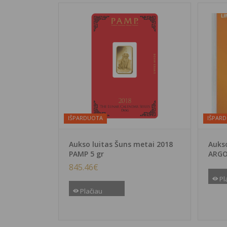
IŠPARDUOTA
IŠPAR
Aukso luitas Šuns metai 2018
Aukso
PAMP 5 gr
ARGO
845.46
€
Pl
Plačiau