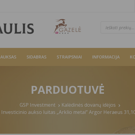
Products
search
AUKSAS
SIDABRAS
STRAIPSNIAI
INFORMACIJA
K
PARDUOTUVĖ
GSP Investment
Kalėdinės dovanų idėjos
Investicinio aukso luitas „Arklio metai” Argor Heraeus 31,1