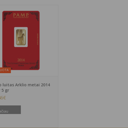
DUOTA
 luitas Arklio metai 2014
 5 gr
46
€
ačiau