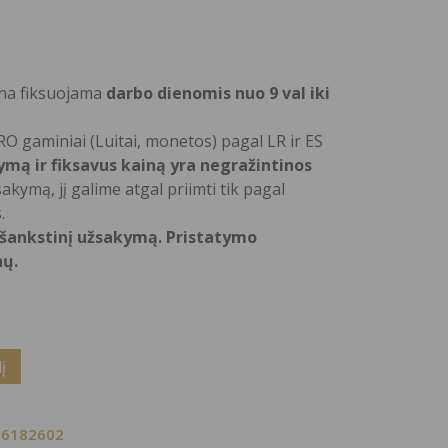
aina fiksuojama
darbo dienomis nuo 9 val iki
O gaminiai (Luitai, monetos) pagal LR ir ES
mą ir fiksavus kainą yra negražintinos
sakymą, jį galime atgal priimti tik pagal
.
išankstinį užsakymą. Pristatymo
nų.
Alternative:
į
-6182602