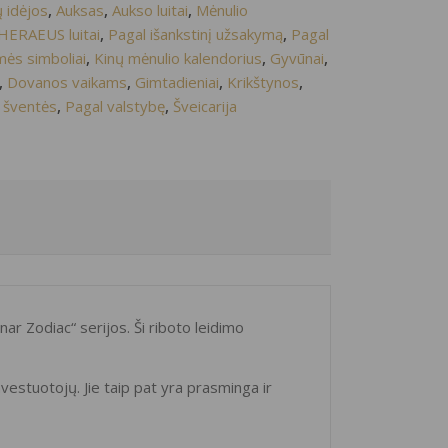
 idėjos
,
Auksas
,
Aukso luitai
,
Mėnulio
ERAEUS luitai
,
Pagal išankstinį užsakymą
,
Pagal
ės simboliai
,
Kinų mėnulio kalendorius
,
Gyvūnai
,
,
Dovanos vaikams
,
Gimtadieniai
,
Krikštynos
,
 šventės
,
Pagal valstybę
,
Šveicarija
ar Zodiac“ serijos. Ši riboto leidimo
 investuotojų. Jie taip pat yra prasminga ir