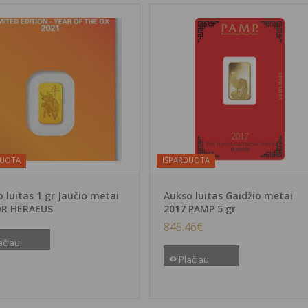
DUOTA
IŠPARDUOTA
 luitas 1 gr Jaučio metai
Aukso luitas Gaidžio metai
R HERAEUS
2017 PAMP 5 gr
845.46
€
ačiau
Plačiau