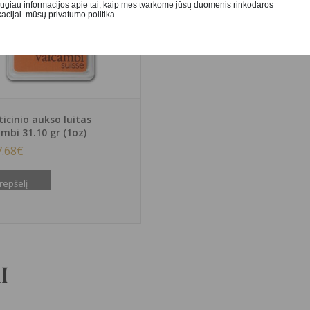
augiau informacijos apie tai, kaip mes tvarkome jūsų duomenis rinkodaros
cijai. mūsų privatumo politika.
ticinio aukso luitas
mbi 31.10 gr (1oz)
7.68
€
repšelį
i