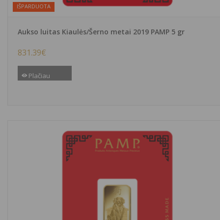
IŠPARDUOTA
Aukso luitas Kiaulės/Šerno metai 2019 PAMP 5 gr
831.39
€
Plačiau