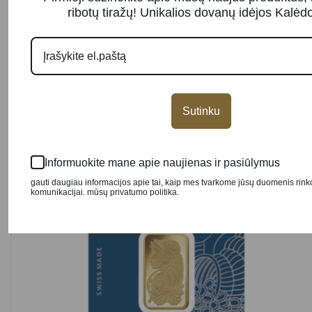
ribotų tiražų! Unikalios dovanų idėjos Kalė
Investicinio aukso luitas PAMP 1 gr
161.74
€
Plačiau
Sutinku
Informuokite mane apie naujienas ir pasiūlymus
gauti daugiau informacijos apie tai, kaip mes tvarkome jūsų duomenis rin
komunikacijai. mūsų privatumo politika.