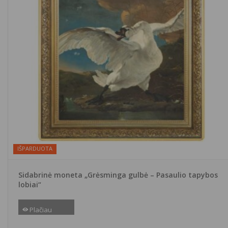
IŠPARDUOTA
Sidabrinė moneta „Grėsminga gulbė – Pasaulio tapybos
lobiai“
Plačiau