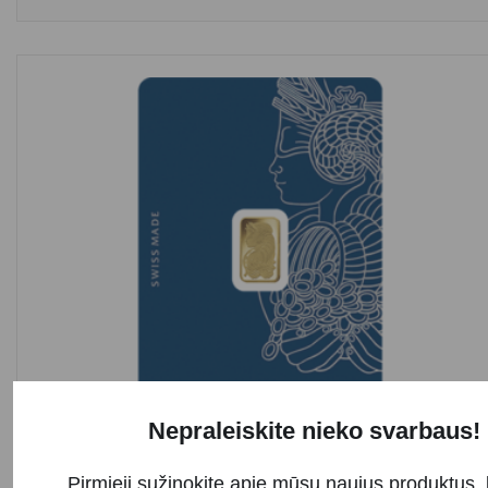
Nepraleiskite nieko svarbaus!
IŠPARDUOTA
Pirmieji sužinokite apie mūsų naujus produktus, 