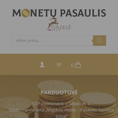
Products
search
0
PARDUOTUVĖ
GSP Investment
Sidabras
Sidabrinė moneta „Migdolų medis – Pasaulio tapybos
lobiai”