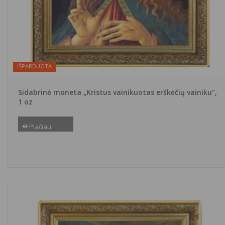
IŠPARDUOTA
Sidabrinė moneta „Kristus vainikuotas erškėčių vainiku”,
1 oz
Plačiau