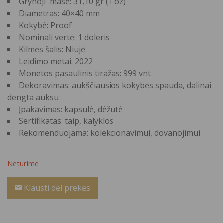
Grynoji masė: 31,10 gr (1 oz)
Diametras: 40×40 mm
Kokybė: Proof
Nominali vertė: 1 doleris
Kilmės šalis: Niujė
Leidimo metai: 2022
Monetos pasaulinis tiražas: 999 vnt
Dekoravimas: aukščiausios kokybės spauda, dalinai
dengta auksu
Įpakavimas: kapsulė, dėžutė
Sertifikatas: taip, kalyklos
Rekomenduojama: kolekcionavimui, dovanojimui
Neturime
Klausti dėl prekės