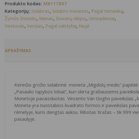
Produkto kodas:
M8117807
Kategorijų:
Sidabras
,
Sidabro monetos
,
Pagal tematiką
,
Žymūs žmonės
,
Menas
,
Dovanų idėjos
,
Gimtadieniai
,
Vestuvės
,
Verslas
,
Pagal valstybę
,
Niujė
APRAŠYMAS
Kerinčio grožio sidabrinė moneta „Migdolų medis” papildė 
„Pasaulio tapybos lobiai“, kuri skirta gražiausiems paveiks
Monetoje pavaizduotas Vincento Van Gogho paveikslas „Mi
Moneta yra nuostabios kvadrato formos ir paveikslas pav
rėmelyje, kuris dengtas auksu. Ribotas tiražas – tik 999 vi
pasaulyje.