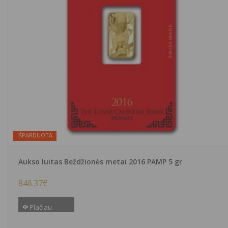
IŠPARDUOTA
Aukso luitas Beždžionės metai 2016 PAMP 5 gr
846.37
€
Plačiau