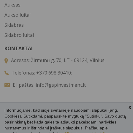
Auksas
Aukso luitai
Sidabras
Sidabro luitai
KONTAKTAI
Adresas:
Žirmūnų g. 70, LT - 09124, Vilnius
Telefonas:
+370 698 30410;
El. paštas:
info@gspinvestment.lt
X
Informuojame, kad šioje svetainėje naudojami slapukai (ang.
Cookies). Sutikdami, paspauskite mygtuką "Sutinku". Savo duotą
pasirinkimą bet kada galėsite atšaukti pakeisdami naršyklės
nustatymus ir ištrindami įrašytus slapukus. Plačiau apie