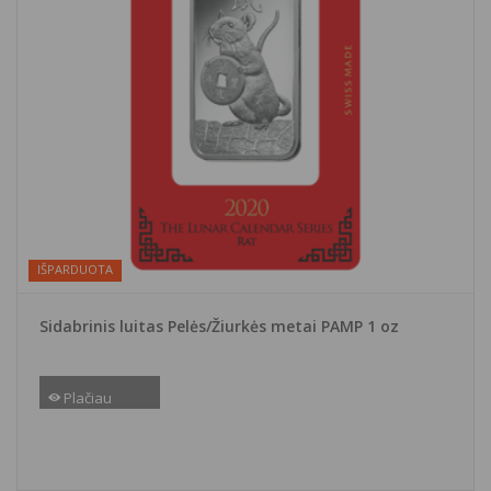
IŠPARDUOTA
Sidabrinis luitas Pelės/Žiurkės metai PAMP 1 oz
Plačiau