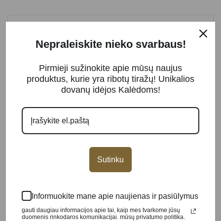
Produktų kategorijos
Nepraleiskite nieko svarbaus!
Platinos luitai ir monetos
0
Pirmieji sužinokite apie mūsų naujus
Briliantai (deimantai)
5
produktus, kurie yra ribotų tiražų! Unikalios
Juvelyrika
15
dovanų idėjos Kalėdoms!
Kalėdinės dovanų idėjos
168
Akcijos
1
Auksas
226
Sidabras
824
Priedai
12
Sutinku
Kiti metalai
13
Pagal tematiką
989
Informuokite mane apie naujienas ir pasiūlymus
Dovanų idėjos
932
gauti daugiau informacijos apie tai, kaip mes tvarkome jūsų
duomenis rinkodaros komunikacijai. mūsų privatumo politika.
(1 050)
Pagal valstybę