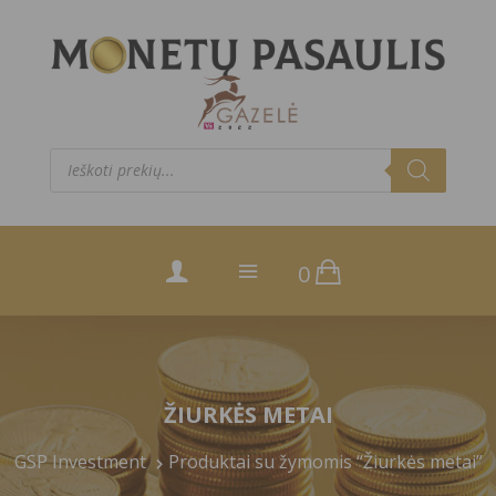
Products
search
0
ŽIURKĖS METAI
GSP Investment
Produktai su žymomis “Žiurkės metai”